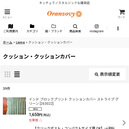
キッチュでノスタルジックな雑貨店
メニュー
カート
ご利用案内
カテゴリ
国・ブランド
商品検索
instagram
ホーム
>
Living
>
クッション・クッションカバー
クッション・クッションカバー
表示順変更
閉じる
39
件
表示数
:
インド ブロックプリント クッションカバー ストライプ グ
リーン
[
263022
]
1,650
円
(税込)
並び順
:
在庫数 △
【クリックポスト・コンパクトサイズ便 OK】→送料