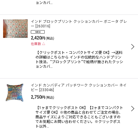
ョンカバ…
インド ブロックプリント クッションカバー ボニータ グレ
ー
[
263016
]
2,420
円
(税込)
在庫数 △
【クリックポスト・コンパクトサイズ便 OK】→送料
の詳細はこちらから インドの伝統的なハンドプリン
ト技法、“ブロックプリント”で絵柄が施されたクッシ
ョンカバ…
インド カンバディア パッチワーク クッションカバー ネイ
ビー
[
233046
]
2,750
円
(税込)
【1ヶまでクリックポスト OK】【2ヶまでコンパクト
サイズ便 OK】※他の商品と合わせてご注文の場合、
商品サイズによりご対応できることもございますの
でお気軽にお問い合わせください。※クリックポス
ト以外…