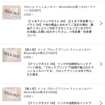
クロシェ クッションカバー 45cm×45cm用 イエローグリ
ーン
[
203001
]
在庫数 ×
【1ヶまでクリックポスト OK】【2ヶまで宅急便コン
パクト OK】※他の商品と合わせてご注文の場合、商
品サイズによりご対応できることもございますので
お気軽にお問い合わせください。※宅急便・宅急便
コンパ…
【再入荷】インド ブロックプリント クッションカバー
45cm×45cm用 B
[
193007
]
在庫数 ×
【クリックポスト OK】 インドの伝統的なハンドプ
リント技法、“ブロックプリント”で絵柄が施されたク
ッションカバーです。 ブロックプリントは木で作ら
れた版を…
【再入荷】インド ブロックプリント クッションカバー
45cm×45cm用 A
[
193006
]
在庫数 ×
【クリックポスト OK】 インドの伝統的なハンドプ