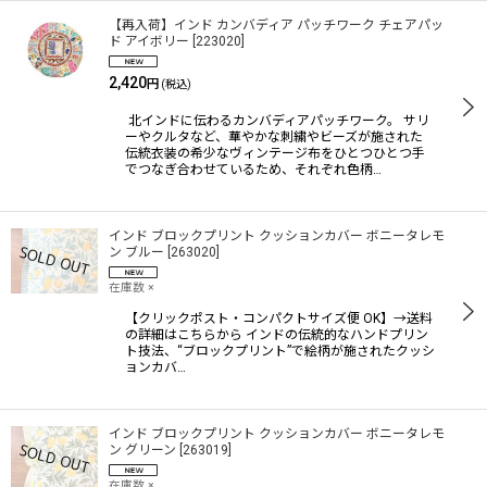
【再入荷】インド カンバディア パッチワーク チェアパッ
ド アイボリー
[
223020
]
2,420
円
(税込)
北インドに伝わるカンバディアパッチワーク。 サリ
ーやクルタなど、華やかな刺繍やビーズが施された
伝統衣装の希少なヴィンテージ布をひとつひとつ手
でつなぎ合わせているため、それぞれ色柄…
インド ブロックプリント クッションカバー ボニータレモ
ン ブルー
[
263020
]
在庫数 ×
【クリックポスト・コンパクトサイズ便 OK】→送料
の詳細はこちらから インドの伝統的なハンドプリン
ト技法、“ブロックプリント”で絵柄が施されたクッシ
ョンカバ…
インド ブロックプリント クッションカバー ボニータレモ
ン グリーン
[
263019
]
在庫数 ×