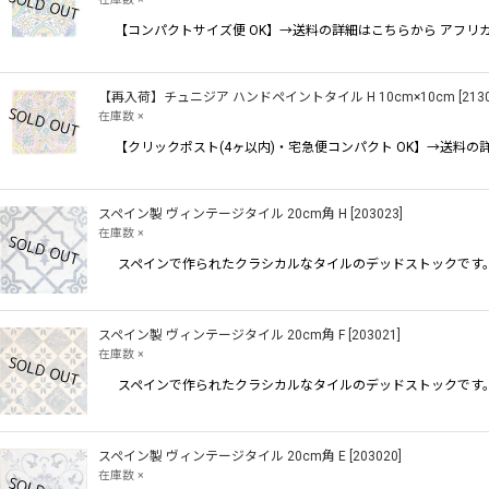
【コンパクトサイズ便 OK】→送料の詳細はこちらから アフ
【再入荷】チュニジア ハンドペイントタイル H 10cm×10cm
[
213
在庫数 ×
【クリックポスト(4ヶ以内)・宅急便コンパクト OK】→送
スペイン製 ヴィンテージタイル 20cm角 H
[
203023
]
在庫数 ×
スペインで作られたクラシカルなタイルのデッドストックです。
スペイン製 ヴィンテージタイル 20cm角 F
[
203021
]
在庫数 ×
スペインで作られたクラシカルなタイルのデッドストックです。
スペイン製 ヴィンテージタイル 20cm角 E
[
203020
]
在庫数 ×