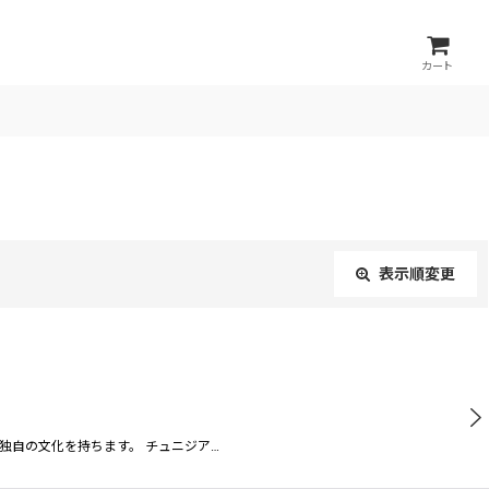
カート
表示順変更
閉じる
独自の文化を持ちます。 チュニジア…