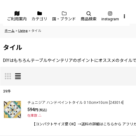
メニュー
ご利用案内
カテゴリ
国・ブランド
商品検索
instagram
ホーム
>
Living
>
タイル
タイル
DIYはもちろんテーブルやインテリアのポイントにオススメのタイル
39
件
表示数
:
チュニジア ハンドペイントタイル 0 10cm×10cm
[
243014
]
594
円
(税込)
在庫数 △
並び順
:
【コンパクトサイズ便 OK】→送料の詳細はこちらから アフ