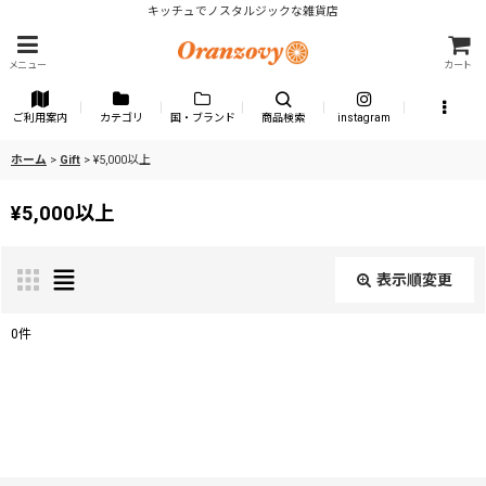
キッチュでノスタルジックな雑貨店
メニュー
カート
ご利用案内
カテゴリ
国・ブランド
商品検索
instagram
ホーム
>
Gift
>
¥5,000以上
¥5,000以上
表示順変更
閉じる
0
件
表示数
:
並び順
: