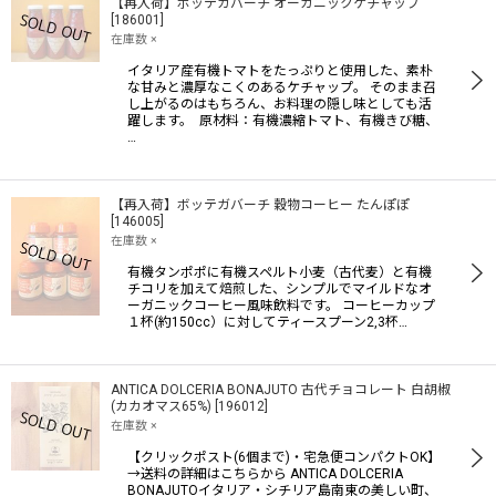
【再入荷】ボッテガバーチ オーガニックケチャップ
[
186001
]
在庫数 ×
イタリア産有機トマトをたっぷりと使用した、素朴
な甘みと濃厚なこくのあるケチャップ。 そのまま召
し上がるのはもちろん、お料理の隠し味としても活
躍します。 原材料：有機濃縮トマト、有機きび糖、
…
【再入荷】ボッテガバーチ 穀物コーヒー たんぽぽ
[
146005
]
在庫数 ×
有機タンポポに有機スペルト小麦（古代麦）と有機
チコリを加えて焙煎した、シンプルでマイルドなオ
ーガニックコーヒー風味飲料です。 コーヒーカップ
１杯(約150cc）に対してティースプーン2,3杯…
ANTICA DOLCERIA BONAJUTO 古代チョコレート 白胡椒
(カカオマス65%)
[
196012
]
在庫数 ×
【クリックポスト(6個まで)・宅急便コンパクトOK】
→送料の詳細はこちらから ANTICA DOLCERIA
BONAJUTOイタリア・シチリア島南東の美しい町、