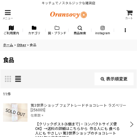
キッチュでノスタルジックな雑貨店
メニュー
カート
ご利用案内
カテゴリ
国・ブランド
商品検索
instagram
ホーム
>
Other
>
食品
食品
表示順変更
閉じる
11
件
表示数
:
第3世界ショップ フェアトレードチョコレート ラズベリー
[
256005
]
在庫数 ×
並び順
:
【クリックポスト(6個まで)・コンパクトサイズ便
OK】→送料の詳細はこちらから 作る人にも 食べる
人にも やさしい 第3世界ショップのチョコレート