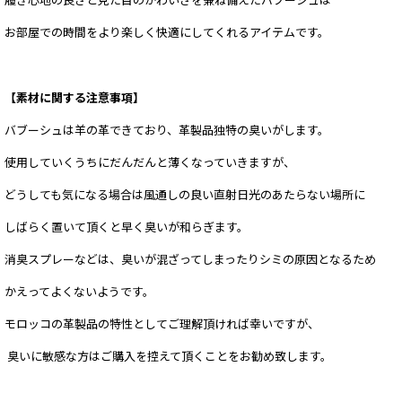
履き心地の良さと見た目のかわいさを兼ね備えたバブーシュは
お部屋での時間をより楽しく快適にしてくれるアイテムです。
【素材に関する注意事項】
バブーシュは羊の革できており、革製品独特の臭いがします。
使用していくうちにだんだんと薄くなっていきますが、
どうしても気になる場合は風通しの良い直射日光のあたらない場所に
しばらく置いて頂くと早く臭いが和らぎます。
消臭スプレーなどは、臭いが混ざってしまったりシミの原因となるため
かえってよくないようです。
モロッコの革製品の特性としてご理解頂ければ幸いですが、
臭いに敏感な方はご購入を控えて頂くことをお勧め致します。