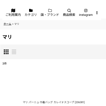
メニュー
ご利用案内
カテゴリ
国・ブランド
商品検索
instagram
ホーム
>
マリ
マリ
3
件
表示数
:
並び順
:
マリ パーニュ 巾着バッグ カレイドスコープ
[
206081
]