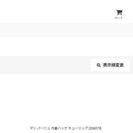
カート
表示順変更
閉じる
マリ パーニュ 巾着バッグ チューリップ
[
206079
]