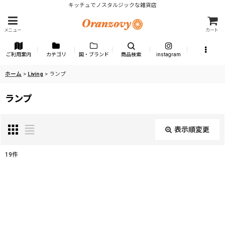
キッチュでノスタルジックな雑貨店
メニュー
カート
ご利用案内
カテゴリ
国・ブランド
商品検索
instagram
ホーム
>
Living
>
ランプ
ランプ
表示順変更
閉じる
19
件
表示数
:
並び順
: