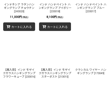
絞り込む
インドネシア ラタンハン
インド ハンドペイント ハ
インド ハンドペイント ハ
ギングランプ チョウチン
ンギングランプ アイボリー
ンギングランプ ブルー
[
243020
]
[
233018
]
[
233017
]
11,000
8,100
円
円
(税込)
(税込)
カートに入れる
カートに入れる
【再入荷】インド モザイ
【再入荷】インド モザイ
クラシカル ワイヤー ハン
クガラスハンギングランプ
クガラスハンギングランプ
ギングランプ
[
173049
]
フラワーキューブ
[
233016
]
スターダスト
[
213015
]