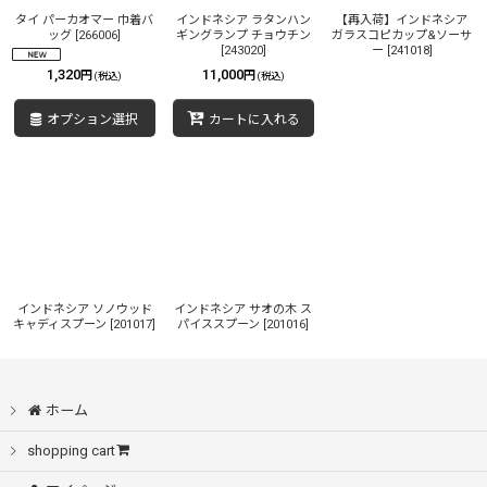
絞り込む
タイ パーカオマー 巾着バ
インドネシア ラタンハン
【再入荷】インドネシア
ッグ
[
266006
]
ギングランプ チョウチン
ガラスコピカップ&ソーサ
[
243020
]
ー
[
241018
]
1,320
11,000
円
円
(税込)
(税込)
オプション選択
カートに入れる
インドネシア ソノウッド
インドネシア サオの木 ス
キャディスプーン
[
201017
]
パイススプーン
[
201016
]
ホーム
shopping cart