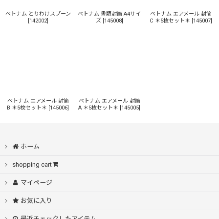
ベトナム とりわけスプーン
ベトナム 書類封筒 A4サイ
ベトナム エアメール 封筒
[
142002
]
ズ
[
145008
]
C ＊5枚セット＊
[
145007
]
ベトナム エアメール 封筒
ベトナム エアメール 封筒
B ＊5枚セット＊
[
145006
]
A ＊5枚セット＊
[
145005
]
ホーム
shopping cart
マイページ
お気に入り
最近チェックしたアイテム