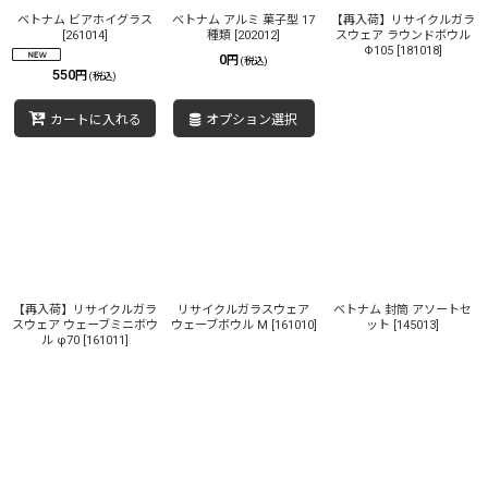
絞り込む
ベトナム ビアホイグラス
ベトナム アルミ 菓子型 17
【再入荷】リサイクルガラ
[
261014
]
種類
[
202012
]
スウェア ラウンドボウル
Φ105
[
181018
]
0
円
(税込)
550
円
(税込)
カートに入れる
オプション選択
【再入荷】リサイクルガラ
リサイクルガラスウェア
ベトナム 封筒 アソートセ
スウェア ウェーブミニボウ
ウェーブボウル M
[
161010
]
ット
[
145013
]
ル φ70
[
161011
]