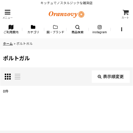
キッチュでノスタルジックな雑貨店
メニュー
カート
ご利用案内
カテゴリ
国・ブランド
商品検索
instagram
ホーム
>
ポルトガル
ポルトガル
表示順変更
閉じる
0
件
表示数
:
並び順
: