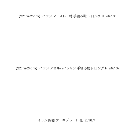
【22cm-25cm】イラン マースレー村 手編み靴下 ロング N
[
246100
]
【22cm-24cm】イラン アゼルバイジャン 手編み靴下 ロング F
[
246107
]
イラン 陶器 ケーキプレート 花
[
201074
]