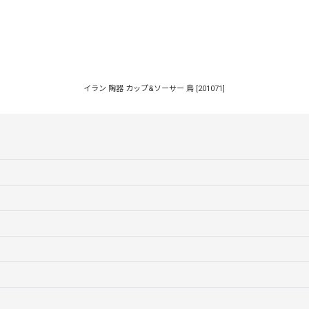
イラン 陶器 カップ&ソーサー 鳥
[
201071
]