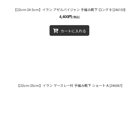
【22cm-24.5cm】イラン アゼルバイジャン 手編み靴下 ロング B
[
246103
]
4,400
円
(税込)
カートに入れる
【22cm-25cm】イラン マースレー村 手編み靴下 ショート A
[
246067
]