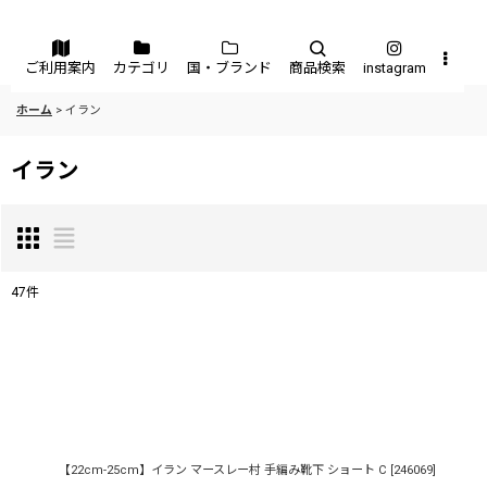
メニュー
ご利用案内
カテゴリ
国・ブランド
商品検索
instagram
ホーム
>
イラン
イラン
47
件
表示数
:
並び順
:
【22cm-25cm】イラン マースレー村 手編み靴下 ショート C
[
246069
]