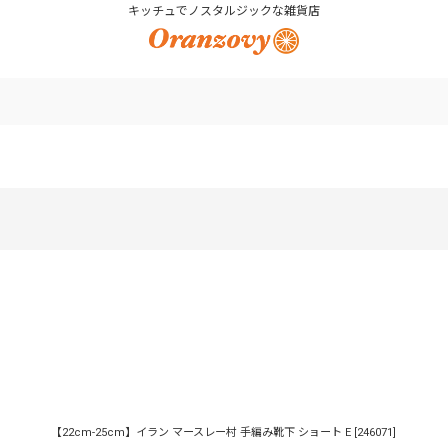
キッチュでノスタルジックな雑貨店
絞り込む
【22cm-25cm】イラン マースレー村 手編み靴下 ショート E
[
246071
]