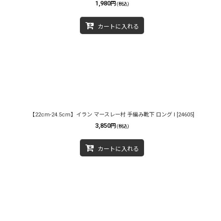
1,980
円
(税込)
カートに入れる
【22cm-24.5cm】イラン マースレー村 手編み靴下 ロング I
[
24605
]
3,850
円
(税込)
カートに入れる