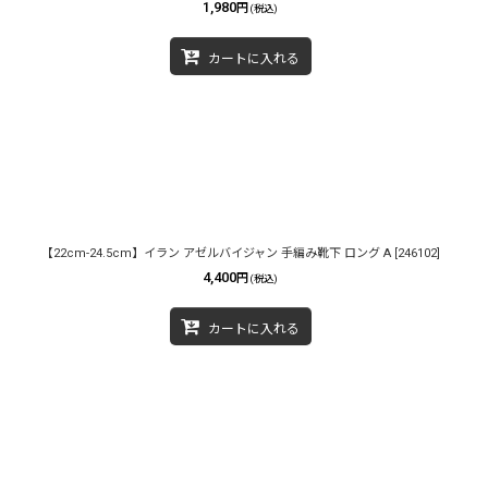
1,980
円
(税込)
カートに入れる
【22cm-24.5cm】イラン アゼルバイジャン 手編み靴下 ロング A
[
246102
]
4,400
円
(税込)
カートに入れる