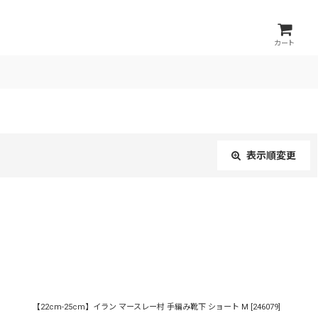
カート
表示順変更
閉じる
【22cm-25cm】イラン マースレー村 手編み靴下 ショート M
[
246079
]