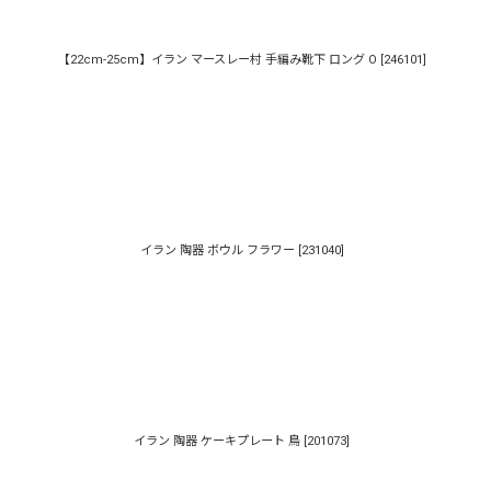
【22cm-25cm】イラン マースレー村 手編み靴下 ロング O
[
246101
]
イラン 陶器 ボウル フラワー
[
231040
]
イラン 陶器 ケーキプレート 鳥
[
201073
]