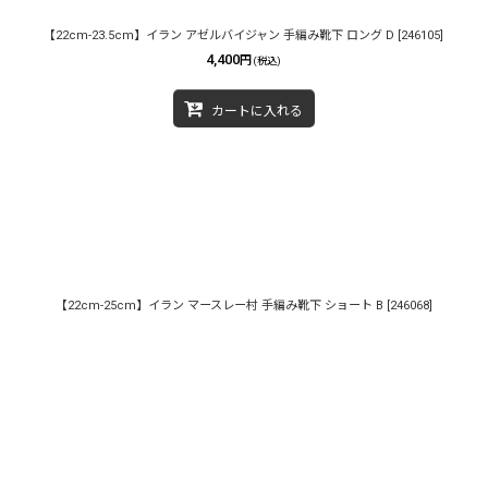
【22cm-23.5cm】イラン アゼルバイジャン 手編み靴下 ロング D
[
246105
]
4,400
円
(税込)
カートに入れる
【22cm-25cm】イラン マースレー村 手編み靴下 ショート B
[
246068
]