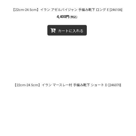
【22cm-24.5cm】イラン アゼルバイジャン 手編み靴下 ロング E
[
246106
]
4,400
円
(税込)
カートに入れる
【22cm-24.5cm】イラン マースレー村 手編み靴下 ショート D
[
246070
]