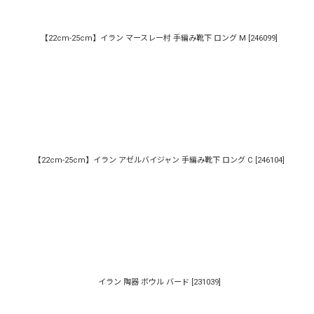
【22cm-25cm】イラン マースレー村 手編み靴下 ロング M
[
246099
]
【22cm-25cm】イラン アゼルバイジャン 手編み靴下 ロング C
[
246104
]
イラン 陶器 ボウル バード
[
231039
]