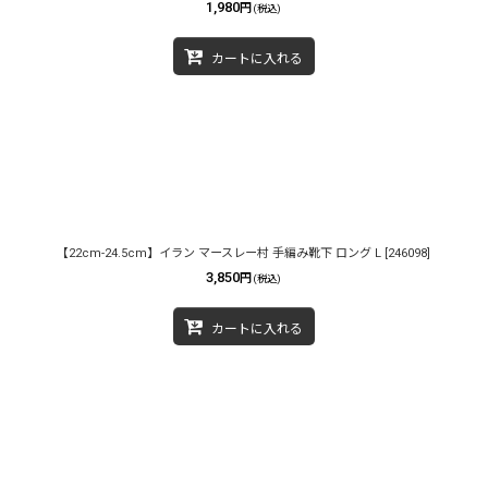
1,980
円
(税込)
カートに入れる
【22cm-24.5cm】イラン マースレー村 手編み靴下 ロング L
[
246098
]
3,850
円
(税込)
カートに入れる