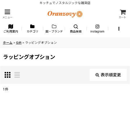
キッチュでノスタルジックな雑貨店
メニュー
カート
ご利用案内
カテゴリ
国・ブランド
商品検索
instagram
ホーム
>
Gift
>
ラッピングオプション
ラッピングオプション
表示順変更
閉じる
1
件
表示数
:
並び順
: