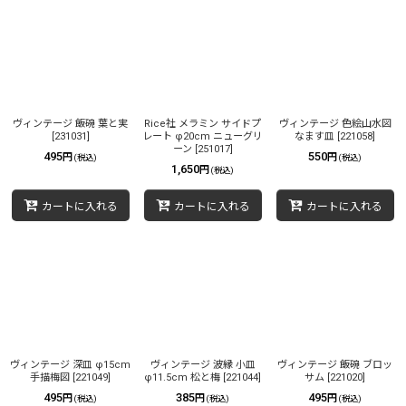
ヴィンテージ 飯碗 葉と実
Rice社 メラミン サイドプ
ヴィンテージ 色絵山水図
[
231031
]
レート φ20cm ニューグリ
なます皿
[
221058
]
ーン
[
251017
]
495
550
円
円
(税込)
(税込)
1,650
円
(税込)
カートに入れる
カートに入れる
カートに入れる
ヴィンテージ 深皿 φ15cm
ヴィンテージ 波縁 小皿
ヴィンテージ 飯碗 ブロッ
手描梅図
[
221049
]
φ11.5cm 松と梅
[
221044
]
サム
[
221020
]
495
385
495
円
円
円
(税込)
(税込)
(税込)