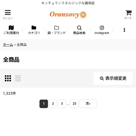
キッチュでノスタルジックな雑貨店
メニュー
カート
ご利用案内
カテゴリ
国・ブランド
商品検索
instagram
ホーム
>
全商品
全商品
表示順変更
閉じる
1,323
件
...
表示数
:
1
2
3
23
次
»
並び順
: