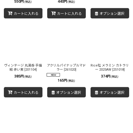
550
440
円
円
(税込)
(税込)
カートに入れる
カートに入れる
オプション選択
ヴィンテージ 丸湯呑 手描
アクリルパイナップルマド
Rice社 メラミン カトラリ
絵 赤い実
[
201104
]
ラー
[
261020
]
ー 2025AW
[
251018
]
385
374
円
円
(税込)
(税込)
165
円
(税込)
カートに入れる
オプション選択
オプション選択