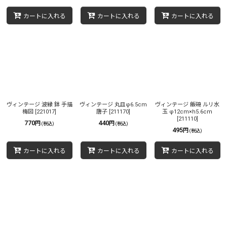
カートに入れる
カートに入れる
カートに入れる
ヴィンテージ 波縁 鉢 手描
ヴィンテージ 丸皿φ6.5cm
ヴィンテージ 飯碗 ルリ水
梅図
[
221017
]
唐子
[
211170
]
玉 φ12cm×h5.6cm
[
211110
]
770
440
円
円
(税込)
(税込)
495
円
(税込)
カートに入れる
カートに入れる
カートに入れる