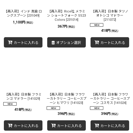
【再入荷】インド 真鍮 ロ
【再入荷】Rice社 メラミ
【再入荷】日本製 タツノ
ングスプーン
[
231049
]
ン ショートフォーク SS23
オトシゴ マドラー
Colors
[
231014
]
[
211072
]
1,100
円
(税込)
367
円
(税込)
418
円
(税込)
カートに入れる
オプション選択
カートに入れる
【再入荷】日本製 フラミ
【再入荷】日本製 フラワ
【再入荷】日本製 フラワ
ンゴ マドラー
[
141029
]
ーカトラリー コーヒースプ
ーカトラリー コーヒースプ
ーン ヒマワリ
[
141023
]
ーン コスモス
[
141024
]
418
円
(税込)
396
396
円
円
(税込)
(税込)
カートに入れる
カートに入れる
カートに入れる