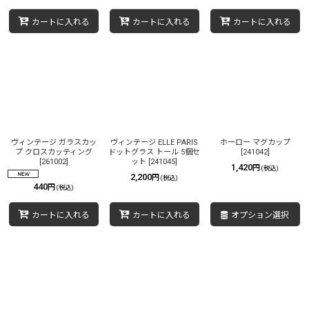
カートに入れる
カートに入れる
カートに入れる
ヴィンテージ ガラスカッ
ヴィンテージ ELLE PARIS
ホーロー マグカップ
プ クロスカッティング
ドットグラス トール 5個セ
[
241042
]
[
261002
]
ット
[
241045
]
1,420
円
(税込)
2,200
円
(税込)
440
円
(税込)
カートに入れる
カートに入れる
オプション選択