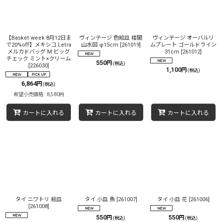
絞り込む
【Basket week 8月12日ま
ヴィンテージ 色絵皿 楼閣
ヴィンテージ オーバルリ
で20%off】メキシコ Letra
山水図 φ15cm
[
261019
]
ムプレート ゴールドライン
メルカドバッグ M ビッグ
31cm
[
261012
]
チェック ミント×クリーム
550
円
(税込)
[
226030
]
1,100
円
(税込)
6,864
円
(税込)
希望小売価格
:
8,580
円
カートに入れる
カートに入れる
カートに入れる
タイ ニワトリ 絵皿
タイ 小皿 魚
[
261007
]
タイ 小皿 花
[
261006
]
[
261008
]
550
550
円
円
(税込)
(税込)