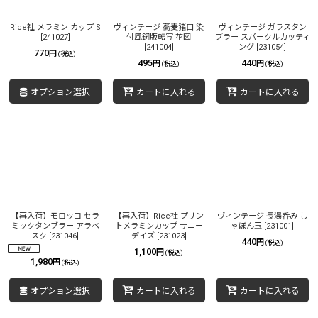
Rice社 メラミン カップ S
ヴィンテージ 蕎麦猪口 染
ヴィンテージ ガラスタン
[
241027
]
付風銅版転写 花図
ブラー スパークルカッティ
[
241004
]
ング
[
231054
]
770
円
(税込)
495
440
円
円
(税込)
(税込)
オプション選択
カートに入れる
カートに入れる
【再入荷】モロッコ セラ
【再入荷】Rice社 プリン
ヴィンテージ 長湯呑み し
ミックタンブラー アラベ
トメラミンカップ サニー
ゃぼん玉
[
231001
]
スク
[
231046
]
デイズ
[
231023
]
440
円
(税込)
1,100
円
(税込)
1,980
円
(税込)
オプション選択
カートに入れる
カートに入れる