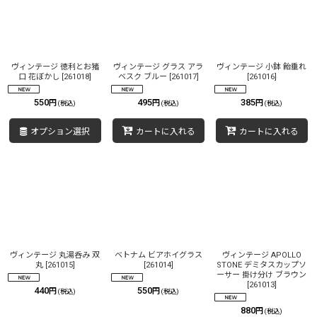
ヴィンテージ 徳利とお猪
ヴィンテージ グラス アラ
ヴィンテージ 小鉢 飴垂れ
口 花ぼかし
[
261018
]
ベスク ブルー
[
261017
]
[
261016
]
550
495
385
円
円
円
(税込)
(税込)
(税込)
オプション選択
カートに入れる
カートに入れる
ヴィンテージ 丸湯呑み 双
ベトナム ビアホイグラス
ヴィンテージ APOLLO
丸
[
261015
]
[
261014
]
STONE デミタスカップソ
ーサー 掛け分け ブラウン
[
261013
]
440
550
円
円
(税込)
(税込)
880
円
(税込)