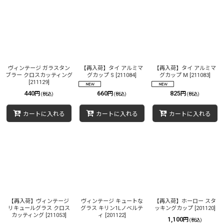
ヴィンテージ ガラスタン
【再入荷】タイ アルミマ
【再入荷】タイ アルミマ
ブラー クロスカッティング
グカップ S
[
211084
]
グカップ M
[
211083
]
[
211129
]
440
660
825
円
円
円
(税込)
(税込)
(税込)
カートに入れる
カートに入れる
カートに入れる
【再入荷】ヴィンテージ
ヴィンテージ キュートな
【再入荷】ホーロー スタ
リキュールグラス クロス
グラス キリン1Lノベルテ
ッキングカップ
[
201120
]
カッティング
[
211053
]
ィ
[
201122
]
1,100
円
(税込)