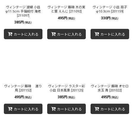
ヴィンテージ 波縁 小皿
ヴィンテージ 飯碗 木の実
ヴィンテージ 小皿 扇子
φ11.5cm 手描絵付 海老
と葉 えんじ
[
211092
]
φ10.3cm
[
201159
]
[
211097
]
495
330
円
円
(税込)
(税込)
385
円
(税込)
カートに入れる
カートに入れる
カートに入れる
ヴィンテージ 飯碗 渡り
ヴィンテージ ラスター彩
ヴィンテージ 飯碗 オセロ
鳥
[
201152
]
小皿 日本風景
[
201125
]
水玉 青
[
201022
]
495
385
495
円
円
円
(税込)
(税込)
(税込)
カートに入れる
カートに入れる
カートに入れる