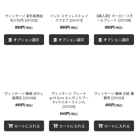
ヴィンテージ 変形長角皿
インド ステンレストレイ
【再入荷】ホーロー スモ
松と牡丹
[
241022
]
スクエア
[
241019
]
ールプレート
[
231038
]
880
880
880
円
円
円
(税込)
(税込)
(税込)
オプション選択
オプション選択
オプション選択
ヴィンテージ 飯碗 ぼかし
ヴィンテージ プレート
ヴィンテージ 飯碗 花紋 葡
紫陽花
[
231036
]
φ19.5cm エレガントブー
萄茶
[
231033
]
ケ×ラスターラインYL
495
495
円
円
(税込)
(税込)
[
231035
]
660
円
(税込)
カートに入れる
カートに入れる
カートに入れる