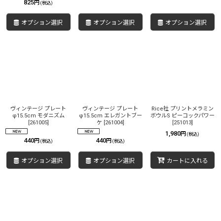
825
円
(税込)
オプション選択
オプション選択
オプション選択
ヴィンテージ プレート
ヴィンテージ プレート
Rice社 プリントメラミン
φ15.5cm モダニズム
φ15.5cm エレガントブー
ボウルS ピーコックパワー
[
261005
]
ケ
[
261004
]
[
251013
]
1,980
円
(税込)
440
440
円
円
(税込)
(税込)
オプション選択
オプション選択
カートに入れる