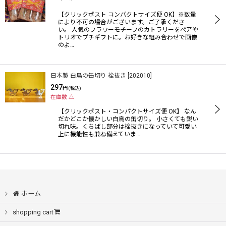
【クリックポスト コンパクトサイズ便 OK】※数量
により不可の場合がございます。ご了承くださ
い。 人気のフラワーモチーフのカトラリーをペアや
トリオでプチギフトに。お好きな組み合わせで画像
のよ…
日本製 白鳥の缶切り 栓抜き
[
202010
]
297
円
(税込)
在庫数 △
【クリックポスト・コンパクトサイズ便 OK】 なん
だかどこか懐かしい白鳥の缶切り。 小さくても鋭い
切れ味。くちばし部分は栓抜きになっていて可愛い
上に機能性も兼ね備えていま…
ホーム
shopping cart