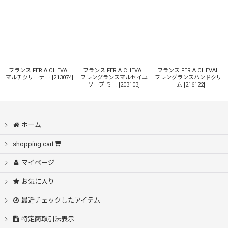
表示数
:
並び順
:
絞り込む
フランス FER A CHEVAL
フランス FER A CHEVAL
フランス FER A CHEVAL
マルチクリーナー
[
213074
]
フレングランスマルセイユ
フレングランスハンドクリ
ソープ ミニ
[
203103
]
ーム
[
216122
]
ホーム
shopping cart
マイページ
お気に入り
最近チェックしたアイテム
特定商取引法表示