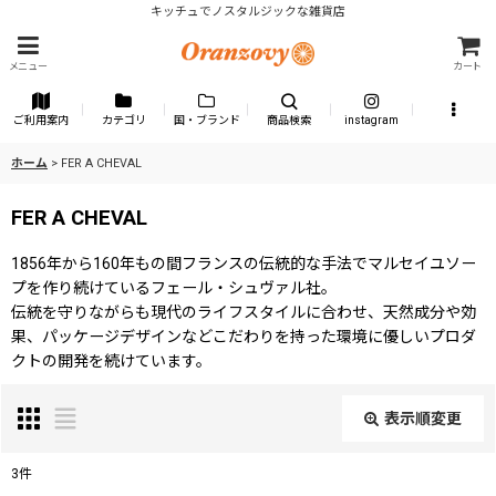
キッチュでノスタルジックな雑貨店
メニュー
カート
ご利用案内
カテゴリ
国・ブランド
商品検索
instagram
ホーム
>
FER A CHEVAL
FER A CHEVAL
1856年から160年もの間フランスの伝統的な手法でマルセイユソー
プを作り続けているフェール・シュヴァル社。
伝統を守りながらも現代のライフスタイルに合わせ、天然成分や効
果、パッケージデザインなどこだわりを持った環境に優しいプロダ
クトの開発を続けています。
表示順変更
閉じる
3
件