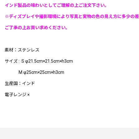
インド製品の味わいとしてご理解の上ご注文下さい。
※ディズプレイや撮影環境により写真と実物の色の見え方に多少の差
ご了承の上お買い求めください。
素材：ステンレス
サイズ : S φ21.5cm×21.5cm×h3cm
M φ25cm×25cm×h3cm
生産国：インド
電子レンジ ×