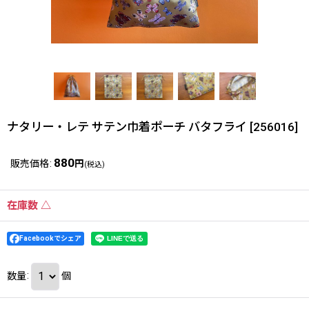
ナタリー・レテ サテン巾着ポーチ バタフライ
[
256016
]
880
販売価格
:
円
(税込)
在庫数 △
Facebookでシェア
数量
:
個