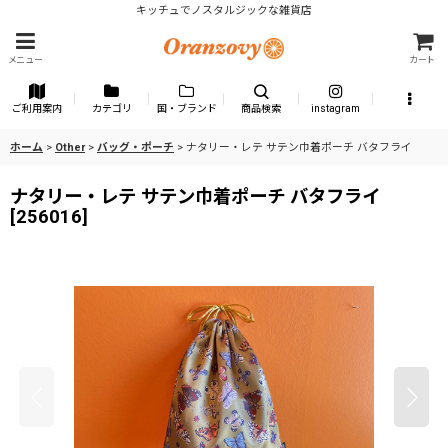
キッチュでノスタルジックな雑貨店
メニュー
カート
ご利用案内
カテゴリ
国・ブランド
商品検索
instagram
ホーム
>
Other
>
バッグ・ポーチ
>
ナタリー・レテ サテン巾着ポーチ バタフライ
ナタリー・レテ サテン巾着ポーチ バタフライ
[
256016
]