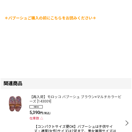
＊バブーシュご購入の前にこちらをお読みください＊
関連商品
【再入荷】モロッコ バブーシュ ブラウン×マルチカラービ
ーズ
[
143009
]
5,390
円
(税込)
在庫数 △
【コンパクトサイズ便OK】バブーシュは子供サイ
ズ・通常(女性)サイズは2足まで、男女兼用サイズは